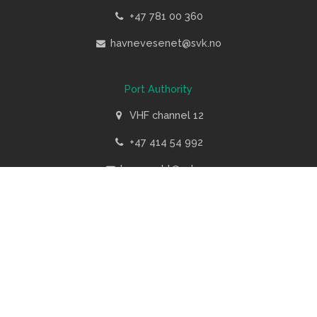
+47 781 00 360
havnevesenet@svk.no
Port Authority
VHF channel 12
+47 414 54 992
havnevakt@svk.no
Scroll
to
top
Follow us